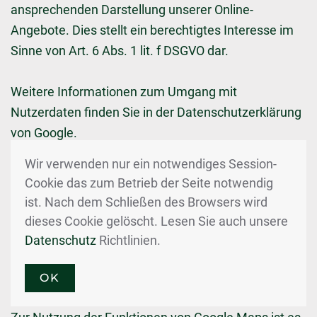
ansprechenden Darstellung unserer Online-
Angebote. Dies stellt ein berechtigtes Interesse im
Sinne von Art. 6 Abs. 1 lit. f DSGVO dar.
Weitere Informationen zum Umgang mit
Nutzerdaten finden Sie in der Datenschutzerklärung
von Google.
Wir verwenden nur ein notwendiges Session-
Google Maps
Cookie das zum Betrieb der Seite notwendig
ist. Nach dem Schließen des Browsers wird
Diese Seite nutzt über ein API den Kartendienst
dieses Cookie gelöscht. Lesen Sie auch unsere
Google Maps. Anbieter ist die Google Inc., 1600
Datenschutz
Richtlinien.
Amphitheatre Parkway, Mountain View, CA 94043,
USA.
OK