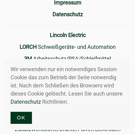
Impressum
Datenschutz
Lincoln Electric
LORCH
Schweißgeräte- und Automation
3M
Arbeitsschutz/PSA/Schleifmittel
Wir verwenden nur ein notwendiges Session-
FLEX
Elektrowerkzeuge Tools
Cookie das zum Betrieb der Seite notwendig
TEKA
Absaug- und Filteranlagen
ist. Nach dem Schließen des Browsers wird
dieses Cookie gelöscht. Lesen Sie auch unsere
Hypertherm
Plasma - Schneidsysteme
Datenschutz
Richtlinien.
ENERPAC
Hydraulikwerkzeuge
GCE
Autogen - /Brennschneidtechnik
OK
Zusatzwerkstoffe/Drähte/Pulver/Elektroden